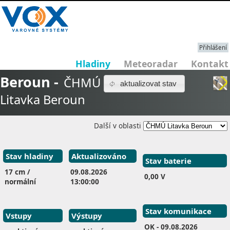
Přihlášení
Hladiny
Meteoradar
Kontakt
Beroun -
ČHMÚ
aktualizovat stav
Litavka Beroun
Další v oblasti
Stav hladiny
Aktualizováno
Stav baterie
17 cm /
09.08.2026
0,00 V
normální
13:00:00
Stav komunikace
Vstupy
Výstupy
OK
- 09.08.2026