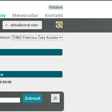
Přihlášení
iny
Meteoradar
Kontakt
aktualizovat stav
oblasti
ce
3:50:00