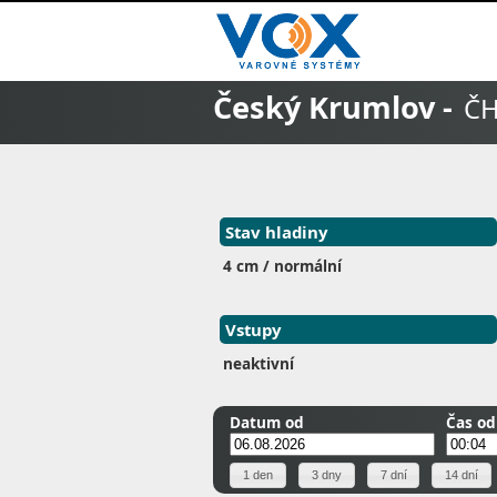
Český Krumlov -
ČH
Stav hladiny
4 cm / normální
Vstupy
neaktivní
Datum od
Čas od