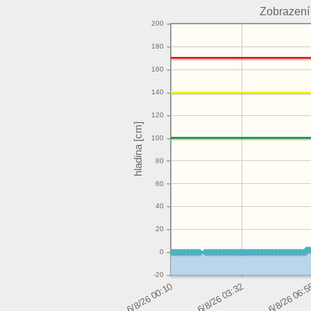
Zobrazení
200
180
160
140
120
100
80
60
40
20
0
-20