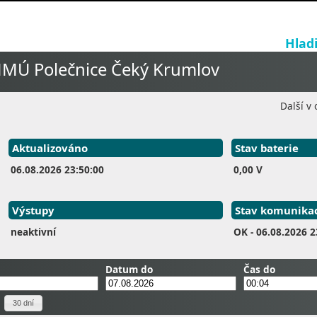
Hlad
MÚ Polečnice Čeký Krumlov
Další v 
Aktualizováno
Stav baterie
06.08.2026 23:50:00
0,00 V
Výstupy
Stav komunika
neaktivní
OK
- 06.08.2026 2
Datum do
Čas do