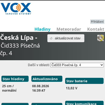
Přihlášení
Hladiny
Meteoradar
Kontakt
Česká Lípa -
aktualizovat stav
Čid333 Písečná
čp. 4
Další v oblasti
Stav hladiny
Aktualizováno
Stav baterie
25 cm /
08.08.2026
13,02 V
normální
16:39:47
Stav komunikace