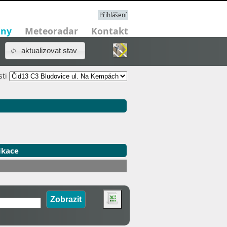
Přihlášení
iny
Meteoradar
Kontakt
aktualizovat stav
sti
ikace