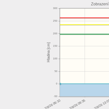
Zobrazení
300
250
200
150
100
50
0
-50