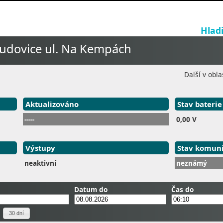
Hlad
ludovice ul. Na Kempách
Další v obla
Aktualizováno
Stav baterie
-----
0,00 V
Výstupy
Stav komun
neaktivní
neznámý
Datum do
Čas do