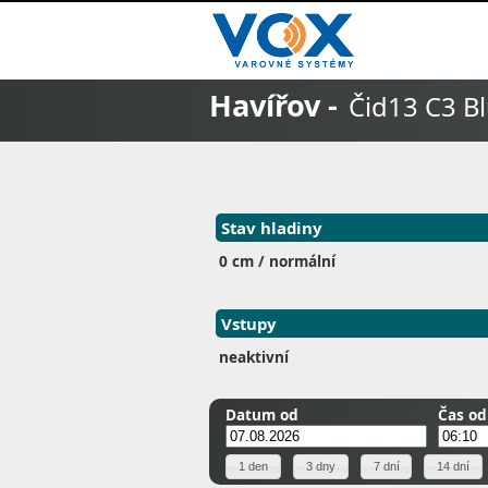
Havířov -
Čid13 C3 B
Stav hladiny
0 cm / normální
Vstupy
neaktivní
Datum od
Čas od