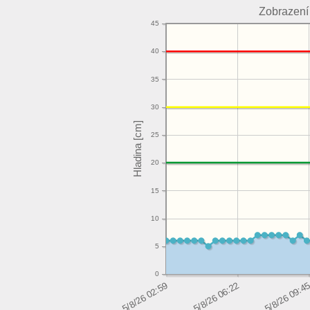
Zobrazení
45
40
35
30
25
20
15
10
5
0