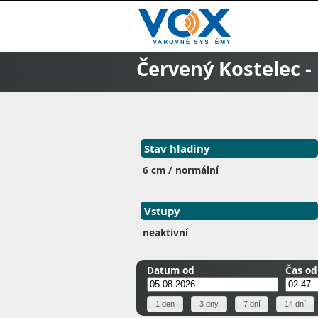
Červený Kostelec -
Stav hladiny
6 cm / normální
Vstupy
neaktivní
Datum od
Čas od