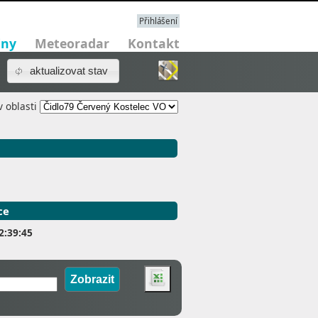
Přihlášení
iny
Meteoradar
Kontakt
aktualizovat stav
v oblasti
ce
2:39:45