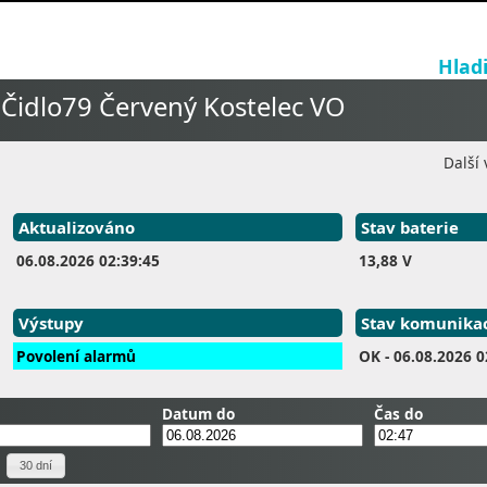
Hlad
Čidlo79 Červený Kostelec VO
Další 
Aktualizováno
Stav baterie
06.08.2026 02:39:45
13,88 V
Výstupy
Stav komunika
Povolení alarmů
OK
- 06.08.2026 0
Datum do
Čas do