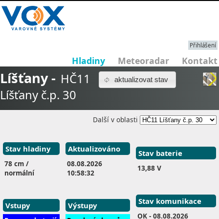
Přihlášení
Hladiny
Meteoradar
Kontakt
Líšťany -
HČ11
aktualizovat stav
Líšťany č.p. 30
Další v oblasti
Stav hladiny
Aktualizováno
Stav baterie
78 cm /
08.08.2026
13,88 V
normální
10:58:32
Stav komunikace
Vstupy
Výstupy
OK
- 08.08.2026