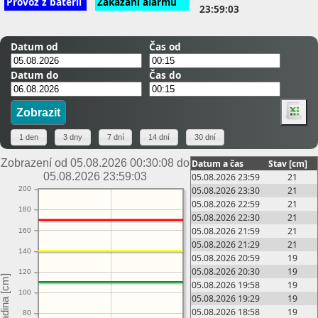
Provoz z baterií
Zakázání alarmů
23:59:03
Datum od
Čas od
Datum do
Čas do
Zobrazení od 05.08.2026 00:30:08 do
Datum a čas
Stav [cm]
05.08.2026 23:59:03
05.08.2026 23:59
21
05.08.2026 23:30
21
200
05.08.2026 22:59
21
180
05.08.2026 22:30
21
05.08.2026 21:59
21
160
05.08.2026 21:29
21
140
05.08.2026 20:59
19
05.08.2026 20:30
19
120
05.08.2026 19:58
19
100
05.08.2026 19:29
19
05.08.2026 18:58
19
80