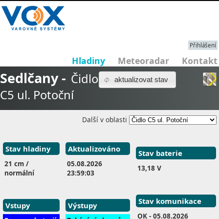
Přihlášení
Hladiny
Meteoradar
Kontakt
Sedlčany -
Čidlo
aktualizovat stav
C5 ul. Potoční
Další v oblasti
Stav hladiny
Aktualizováno
Stav baterie
21 cm /
05.08.2026
13,18 V
normální
23:59:03
Stav komunikace
Vstupy
Výstupy
OK
- 05.08.2026