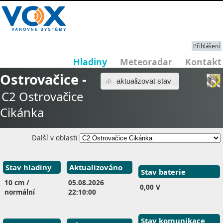
Přihlášení
Hladiny
Meteoradar
Kontakt
Ostrovačice -
aktualizovat stav
C2 Ostrovačice
Cikánka
Další v oblasti
Stav hladiny
Aktualizováno
Stav baterie
10 cm /
05.08.2026
0,00 V
normální
22:10:00
Stav komunikace