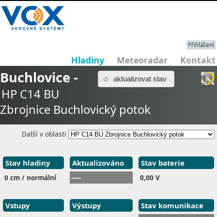
Přihlášení
Hladiny
Meteoradar
Kontakt
Buchlovice -
aktualizovat stav
HP C14 BU
Zbrojnice Buchlovický potok
Další v oblasti
Stav hladiny
Aktualizováno
Stav baterie
0 cm / normální
-----
0,00 V
Vstupy
Výstupy
Stav komunikace